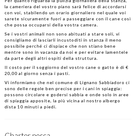
Per quanto riguarda la pulizia giornaliera della stanza,
la cameriera del vostro piano sarà felice di accordarsi
con voi, stabilendo un orario giornaliero nel quale voi
sarete sicuramente fuori a passeggiare con il cane così
che possa occuparsi della vostra camera.
Se i vostri animali non sono abituati a stare soli, vi
consigliamo di lasciarli incustoditi in stanza il meno
possibile perché ci dispiace che non stiano bene
mentre sono in vacanza da noi e per evitare lamentele
da parte degli altri ospiti della struttura.
Il costo per il soggiorno del vostro cane o gatto è di €
20,00 al giorno senza i pasti.
Vi informiamo che nel comune di Lignano Sabbiadoro ci
sono delle regole ben precise per i cani in spiaggia:
possono circolare e godersi sabbia e onde solo in aree
di spiaggia apposite
, la più vicina al nostro albergo
dista 10 minuti a piedi.
Charter pesca