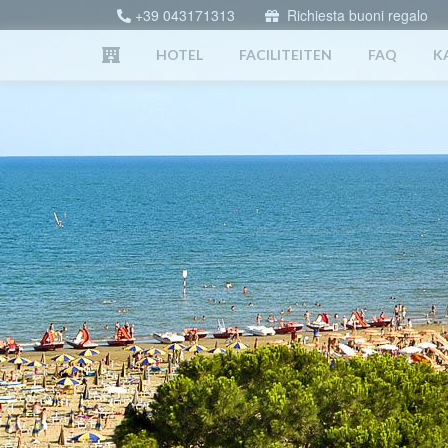
+39 043171313
Richiesta buoni regalo
HOTEL
FACILITEITEN
FAQ
K