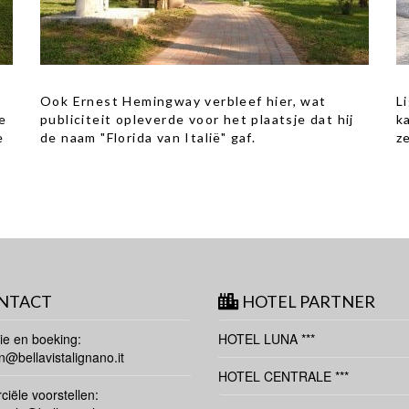
Ook Ernest Hemingway verbleef hier, wat
L
e
publiciteit opleverde voor het plaatsje dat hij
k
e
de naam "Florida van Italië" gaf.
z
NTACT
HOTEL PARTNER
ie en boeking:
HOTEL LUNA ***
n@bellavistalignano.it
HOTEL CENTRALE ***
iële voorstellen: