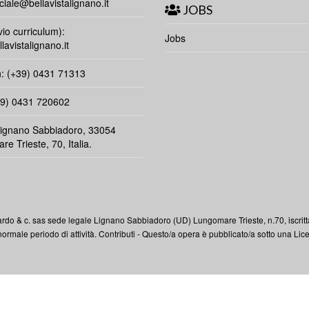
ale@bellavistalignano.it
JOBS
vio curriculum):
Jobs
lavistalignano.it
n: (+39) 0431 71313
39) 0431 720602
Lignano Sabbiadoro, 33054
e Trieste, 70, Italia.
rdo & c. sas sede legale Lignano Sabbiadoro (UD) Lungomare Trieste, n.70, iscritta
ormale periodo di attività.
Contributi
- Questo/a opera è pubblicato/a sotto una
Lic