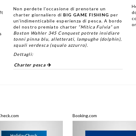
H
Non perdete l’occasione di prenotare
un
ft
d
charter giornaliero di
BIG GAME FISHING
per
c
un’indimenticabile esperienza di pesca. A bordo
o
del nostro premiato charter
“Mitica Fulvia” un
Boston Wahler 345 Conquest potrete insidiare
s
tonni pinna blu, alletterati, lampughe (dolphin),
squali verdesca (squalo azzurro).
Dettagli:
Charter pesca
Check.com
Booking.com