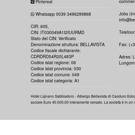
commerci
Pinterest
Jobs (in
Whatsapp 0039 3496299868
info@bel
CIR: 605,
Telefoo
CIN: IT030049A1I2IUURMD
Stato del CIN: Verificato
Denominazione struttura: BELLAVISTA
Fax: (+
Codice fiscale dichiarante:
CDRDRD54R20L483P
Adres: 
Codice istat regione: 06
Lungomar
Codice istat provincia: 030
Codice istat comune: 049
Codice istat categoria: A1
Hotel Lignano Sabbiadoro -
Albergo
Bellavista di Caoduro Edoa
sociale Euro 40.000,00 interamente versato. La società è in un n