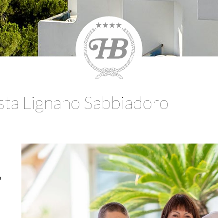
ista Lignano Sabbiadoro
.
o