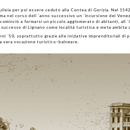
ileia per poi essere ceduto alla Contea di Gorizia. Nel 1542
 ma nel corso dell ´anno successivo un ´incursione dei Venezi
inciò a formarsi un piccolo agglomerato di abitanti, all ´ini
de successo di Lignano come località turistica e meta ambita 
nni ´50, soprattutto grazie alle iniziative imprenditoriali di 
sua vera vocazione turistico−balneare.