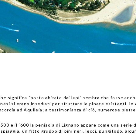
che significa “posto abitato dai lupi” sembra che fosse anch
anesi si erano insediati per sfruttare le pinete esistenti. 
cordia ad Aquileia; a testimonianza di ciò, numerose pietre 
l ´500 e il ´600 la penisola di Lignano appare come una serie 
a spiaggia, un fitto gruppo di pini neri, lecci, pungitopo, al