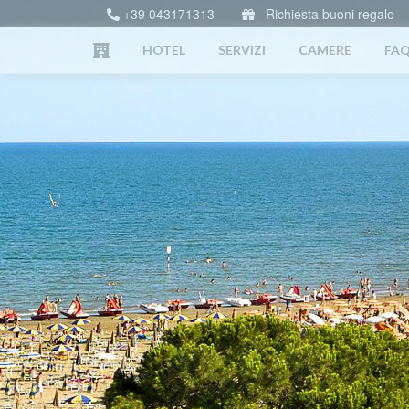
+39 043171313
Richiesta buoni regalo
HOTEL
SERVIZI
CAMERE
FA