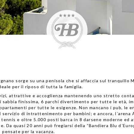
ignano sorge su una penisola che si affaccia sul tranquillo M
ale per il riposo di tutta la famiglia.
vizi, attrattive e accoglienza mantenendo uno stretto conta
i sabbia finissima, 6 parchi divertimento per tutte le età, i
 appartamenti per tutte le esigenze. Non mancano i pub, le e
il servizio di intrattenimento per bambini; e ancora, l´arena 
da tennis e oltre 5.000 posti barca in 8 darsene moderne ed 
rde. Da quasi 20 anni può fregiarsi della “Bandiera Blu d´Europ
à pensate per la vacanza.