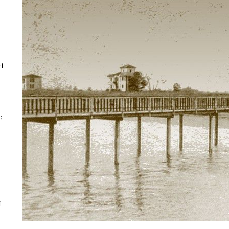
i
a
;
i
i