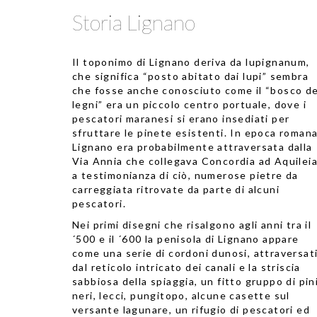
Storia Lignano
Il toponimo di Lignano deriva da lupignanum,
che significa “posto abitato dai lupi” sembra
che fosse anche conosciuto come il “bosco de
legni” era un piccolo centro portuale, dove i
pescatori maranesi si erano insediati per
sfruttare le pinete esistenti. In epoca roman
Lignano era probabilmente attraversata dalla
Via Annia che collegava Concordia ad Aquileia
a testimonianza di ciò, numerose pietre da
carreggiata ritrovate da parte di alcuni
pescatori.
Nei primi disegni che risalgono agli anni tra il
´500 e il ´600 la penisola di Lignano appare
come una serie di cordoni dunosi, attraversat
dal reticolo intricato dei canali e la striscia
sabbiosa della spiaggia, un fitto gruppo di pin
neri, lecci, pungitopo, alcune casette sul
versante lagunare, un rifugio di pescatori ed