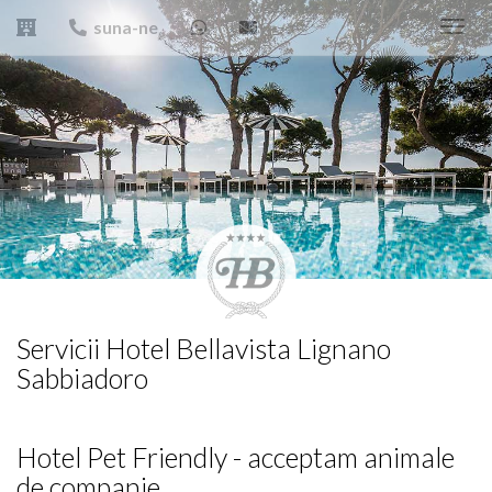
suna-ne
Toggl
navig
Servicii Hotel Bellavista Lignano
Sabbiadoro
Hotel Pet Friendly - acceptam animale
de companie