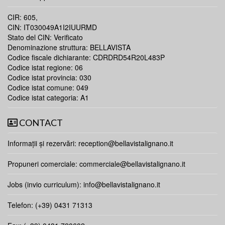
CIR: 605,
CIN: IT030049A1I2IUURMD
Stato del CIN: Verificato
Denominazione struttura: BELLAVISTA
Codice fiscale dichiarante: CDRDRD54R20L483P
Codice istat regione: 06
Codice istat provincia: 030
Codice istat comune: 049
Codice istat categoria: A1
CONTACT
Informații și rezervări:
reception@bellavistalignano.it
Propuneri comerciale:
commerciale@bellavistalignano.it
Jobs (invio curriculum):
info@bellavistalignano.it
Telefon: (+39) 0431 71313