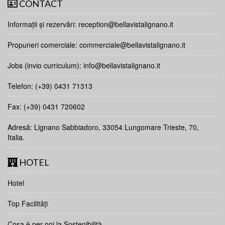
CONTACT
Informații și rezervări:
reception@bellavistalignano.it
Propuneri comerciale:
commerciale@bellavistalignano.it
Jobs (invio curriculum):
info@bellavistalignano.it
Telefon: (+39) 0431 71313
Fax: (+39) 0431 720602
Adresă: Lignano Sabbiadoro, 33054 Lungomare Trieste, 70,
Italia.
HOTEL
Hotel
Top Facilități
Cosa è per noi la Sostenibilità