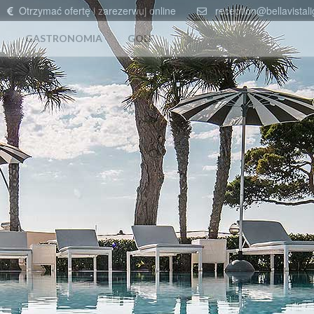
Otrzymać ofertę i zarezerwuj online
reception@bellavistali
GASTRONOMIA
GOLF