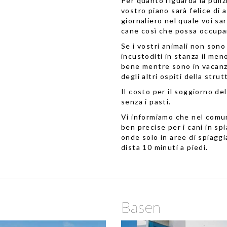
Per quanto riguarda la puliz
vostro piano sarà felice di 
giornaliero nel quale voi sa
cane così che possa occupar
Se i vostri animali non sono 
incustoditi in stanza il men
bene mentre sono in vacanza
degli altri ospiti della strut
Il costo per il soggiorno de
senza i pasti.
Vi informiamo che nel comun
ben precise per i cani in spi
onde solo in aree di spiagg
dista 10 minuti a piedi.
Basen