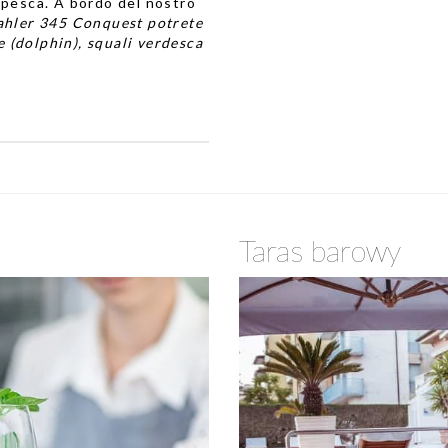
 pesca. A bordo del nostro
ahler 345 Conquest potrete
e (dolphin), squali verdesca
Taras barowy