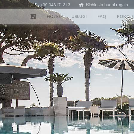
+39 043171313
Richiesta buoni regalo
HOTEL
USŁUGI
FAQ
POKOJE