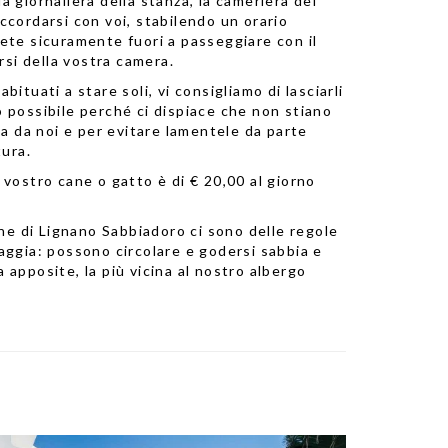
ia giornaliera della stanza, la cameriera del
accordarsi con voi, stabilendo un orario
rete sicuramente fuori a passeggiare con il
si della vostra camera.
abituati a stare soli, vi consigliamo di lasciarli
o possibile perché ci dispiace che non stiano
 da noi e per evitare lamentele da parte
tura.
l vostro cane o gatto è di € 20,00 al giorno
e di Lignano Sabbiadoro ci sono delle regole
aggia:
possono circolare e godersi sabbia e
ia apposite
, la più vicina al nostro albergo