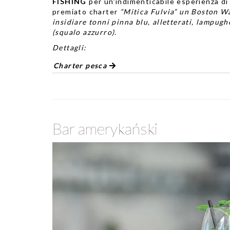
FISHING
per un’indimenticabile esperienza di
premiato charter
“Mitica Fulvia” un Boston W
insidiare tonni pinna blu, alletterati, lampugh
(squalo azzurro).
Dettagli:
Charter pesca
Bar amerykański