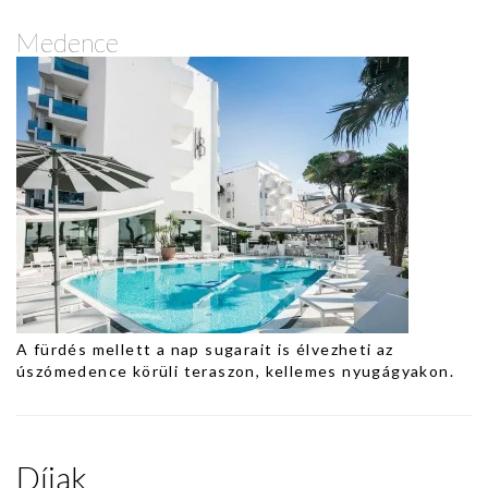
Medence
A fürdés mellett a nap sugarait is élvezheti az
úszómedence körüli teraszon, kellemes nyugágyakon.
Díjak