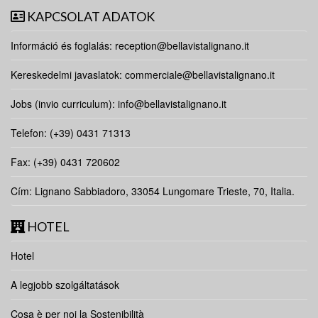
KAPCSOLAT ADATOK
Információ és foglalás:
reception@bellavistalignano.it
Kereskedelmi javaslatok:
commerciale@bellavistalignano.it
Jobs (invio curriculum):
info@bellavistalignano.it
Telefon: (+39) 0431 71313
Fax: (+39) 0431 720602
Cím: Lignano Sabbiadoro, 33054 Lungomare Trieste, 70, Italia.
HOTEL
Hotel
A legjobb szolgáltatások
Cosa è per noi la Sostenibilità