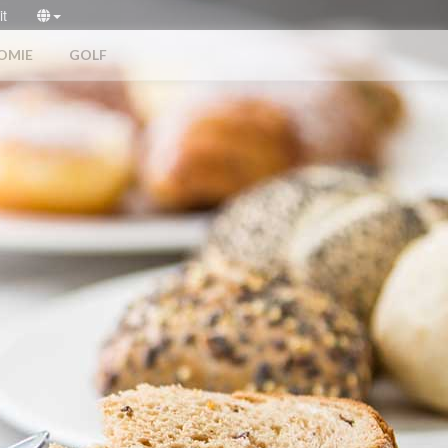
it
OMIE
GOLF